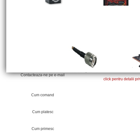
Noutati de la GEFEN
Cabluri fibra optica
Lichidare de stoc
Contacteaza-ne pe e-mail
click pentru detalii p
Cum comand
Cum platesc
Cum primesc