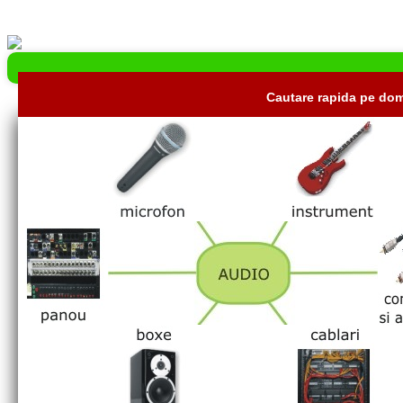
Cautare rapida pe dom
CHARMA CONECT este importator si 
televiziune, studiouri si case de p
si industrie
Va oferim
• conectoare profesionale pentru
• cabluri profesionale pentru aplic
solutia zilei pentru conversie,
• accesorii pentru conectoare si ca
extensie, integrare si
adaptare de semnal audio-video
solutia zilei pentru conversie,
extensie, integrare si
adaptare de semnal audio-video
Despre GEFEN