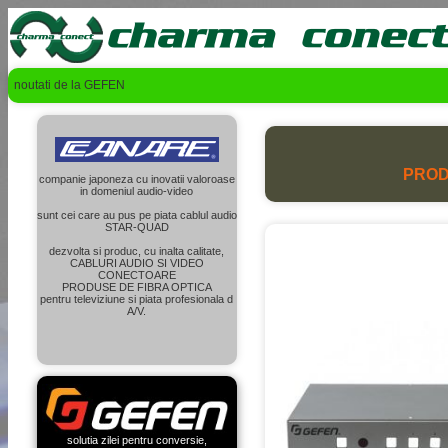
noutati de la GEFEN
PROD
companie japoneza cu inovatii valoroase
in domeniul audio-video
sunt cei care au pus pe piata cablul audio
STAR-QUAD
dezvolta si produc, cu inalta calitate,
CABLURI AUDIO SI VIDEO
CONECTOARE
PRODUSE DE FIBRA OPTICA
pentru televiziune si piata profesionala d
A/V.
solutia zilei pentru conversie,