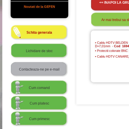
<< INAPOI LA GR
Noutati de la GEFEN
Ar mai trebui sa stii
Schita generala
•
Cablu HDTV BELDEN - 
D=7,01mm -
Cod 1694
Lichidare de stoc
•
Protectii colorate BN
•
Cablu HDTV CANARE, c
Contacteaza-ne pe e-mail
Cum comand
Cum platesc
Cum primesc