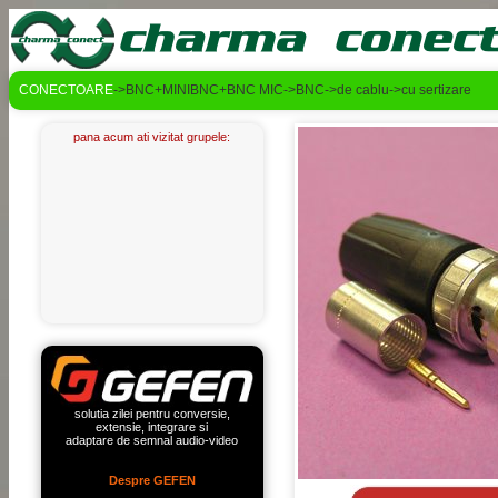
CONECTOARE
->BNC+MINIBNC+BNC MIC->BNC->de cablu->cu sertizare
pana acum ati vizitat grupele:
solutia zilei pentru conversie,
extensie, integrare si
adaptare de semnal audio-video
Despre GEFEN