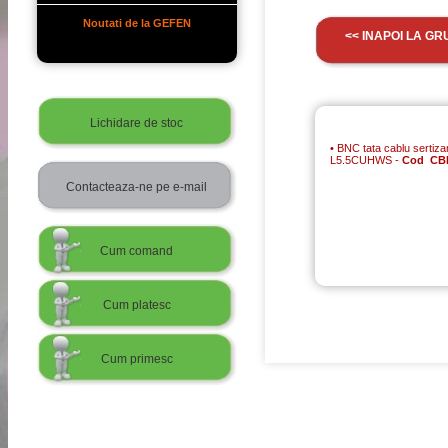
Noutati de la GEFEN
<< INAPOI LA GR
Lichidare de stoc
•
BNC tata cablu serti
L5.5CUHWS -
Cod CB
Contacteaza-ne pe e-mail
Cum comand
Cum platesc
Cum primesc