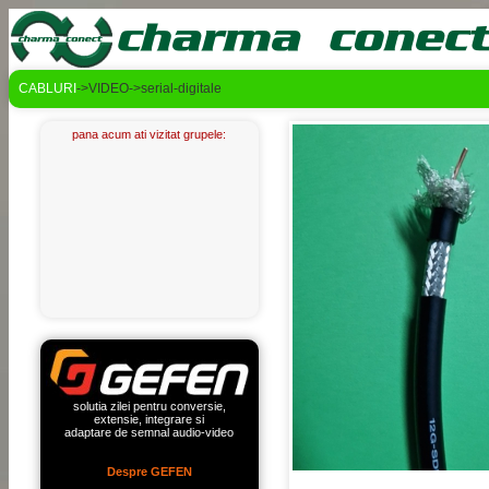
CABLURI
->VIDEO->serial-digitale
pana acum ati vizitat grupele:
solutia zilei pentru conversie,
extensie, integrare si
adaptare de semnal audio-video
Despre GEFEN