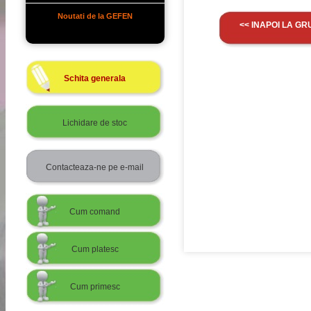
Noutati de la GEFEN
<< INAPOI LA GR
Schita generala
Lichidare de stoc
Contacteaza-ne pe e-mail
Cum comand
Cum platesc
Cum primesc