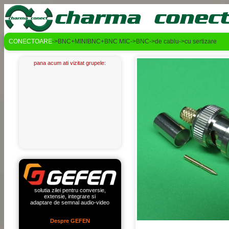
CONECTOARE
->BNC+MINIBNC+BNC MIC->BNC->de cablu->cu sertizare
pana acum ati vizitat grupele:
solutia zilei pentru conversie,
extensie, integrare si
adaptare de semnal audio-video
Despre GEFEN